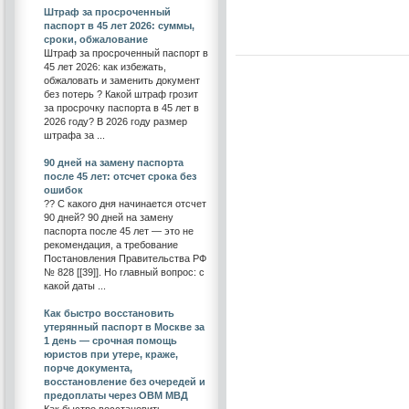
Штраф за просроченный
паспорт в 45 лет 2026: суммы,
сроки, обжалование
Штраф за просроченный паспорт в
45 лет 2026: как избежать,
обжаловать и заменить документ
без потерь ? Какой штраф грозит
за просрочку паспорта в 45 лет в
2026 году? В 2026 году размер
штрафа за ...
90 дней на замену паспорта
после 45 лет: отсчет срока без
ошибок
?? С какого дня начинается отсчет
90 дней? 90 дней на замену
паспорта после 45 лет — это не
рекомендация, а требование
Постановления Правительства РФ
№ 828 [[39]]. Но главный вопрос: с
какой даты ...
Как быстро восстановить
утерянный паспорт в Москве за
1 день — срочная помощь
юристов при утере, краже,
порче документа,
восстановление без очередей и
предоплаты через ОВМ МВД
Как быстро восстановить