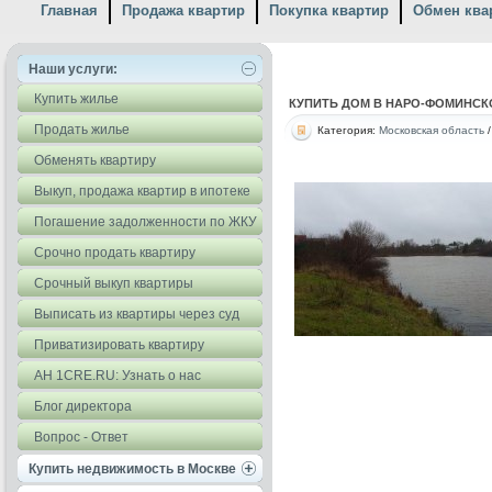
Главная
Продажа квартир
Покупка квартир
Обмен ква
Наши услуги:
Купить жилье
КУПИТЬ ДОМ В НАРО-ФОМИНСКОМ 
Продать жилье
Категория:
Московская область
Обменять квартиру
Выкуп, продажа квартир в ипотеке
Погашение задолженности по ЖКУ
Срочно продать квартиру
Срочный выкуп квартиры
Выписать из квартиры через суд
Приватизировать квартиру
АН 1CRE.RU: Узнать о нас
Блог директора
Вопрос - Ответ
Купить недвижимость в Москве