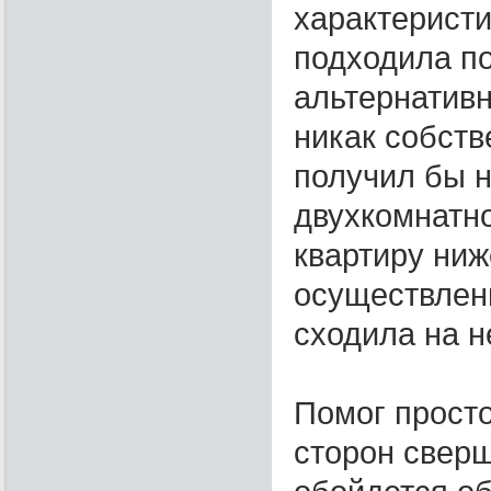
характерист
подходила п
альтернативн
никак собств
получил бы н
двухкомнатно
квартиру ниж
осуществле
сходила на н
Помог прост
сторон сверш