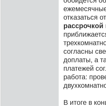
обойдется об
ежемесячные 
отказаться о
рассрочкой
приближаетс
трехкомнатно
согласны св
доплаты, а т
платежей сог
работа: пров
двухкомнатно
В итоге в ко