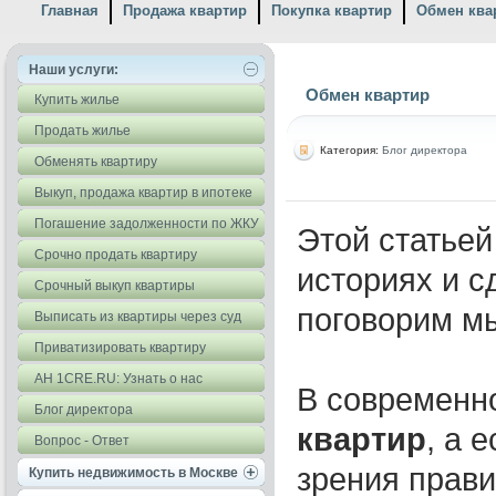
Главная
Продажа квартир
Покупка квартир
Обмен ква
Наши услуги:
Обмен квартир
Купить жилье
Продать жилье
Категория:
Блог директора
Обменять квартиру
Выкуп, продажа квартир в ипотеке
Погашение задолженности по ЖКУ
Этой статьей
Срочно продать квартиру
историях и с
Срочный выкуп квартиры
поговорим мы
Выписать из квартиры через суд
Приватизировать квартиру
АН 1CRE.RU: Узнать о нас
В современн
Блог директора
квартир
, а 
Вопрос - Ответ
зрения прав
Купить недвижимость в Москве