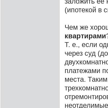
заложить ее 
(ипотекой в с
Чем же хоро
квартирами
Т. е., если о
через суд (д
двухкомнатно
платежами по
места. Таким
трехкомнатно
отремонтиров
неотделимые