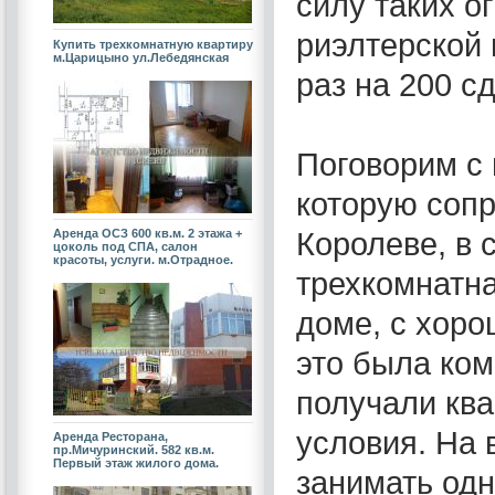
силу таких о
риэлтерской 
Купить трехкомнатную квартиру
м.Царицыно ул.Лебедянская
раз на 200 с
Поговорим с
которую сопр
Королеве, в
Аренда ОСЗ 600 кв.м. 2 этажа +
цоколь под СПА, салон
красоты, услуги. м.Отрадное.
трехкомнатна
доме, с хоро
это была ко
получали кв
условия. На 
Аренда Ресторана,
пр.Мичуринский. 582 кв.м.
Первый этаж жилого дома.
занимать одн