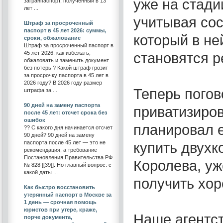
уже на стади
загранпаспорт, полученный в 13
лет ...
учитывая сос
Штраф за просроченный
паспорт в 45 лет 2026: суммы,
который в не
сроки, обжалование
Штраф за просроченный паспорт в
45 лет 2026: как избежать,
становятся 
обжаловать и заменить документ
без потерь ? Какой штраф грозит
за просрочку паспорта в 45 лет в
2026 году? В 2026 году размер
Теперь погов
штрафа за ...
90 дней на замену паспорта
приватизиров
после 45 лет: отсчет срока без
ошибок
планировал е
?? С какого дня начинается отсчет
90 дней? 90 дней на замену
паспорта после 45 лет — это не
купить двухк
рекомендация, а требование
Постановления Правительства РФ
Королева, уж
№ 828 [[39]]. Но главный вопрос: с
какой даты ...
получить хор
Как быстро восстановить
утерянный паспорт в Москве за
1 день — срочная помощь
юристов при утере, краже,
Наше агентс
порче документа,