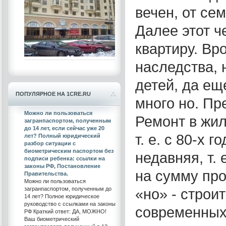
вечен, от се
Далее этот ч
квартиру. Вр
наследства, 
детей, да ещ
ПОПУЛЯРНОЕ НА 1CRE.RU
много но. Пр
Можно ли пользоваться
Ремонт в жил
загранпаспортом, полученным
до 14 лет, если сейчас уже 20
т. е. с 80-х 
лет? Полный юридический
разбор ситуации с
биометрическим паспортом без
недавняя, т. 
подписи ребенка: ссылки на
законы РФ, Постановление
на сумму про
Правительства.
Можно ли пользоваться
загранпаспортом, полученным до
«но» - строи
14 лет? Полное юридическое
руководство с ссылками на законы
современных
РФ Краткий ответ: ДА, МОЖНО!
Ваш биометрический