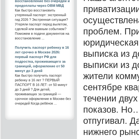
восстановление без очередей и
предоплаты через ОВМ МВД
приватизаци
Как быстро восстановить
утерянный паспорт: экстренный
осуществлена
гид 2026 ? Экстренная ситуация?
Утеряли паспорт перед вылетом,
проблем. При
сделкой или важным событием?
Поможем в подаче документов на
восстановление ...
юридическая 
Получить паспорт ребенку в 16
выписка из д
лет срочно в Москве 2026:
первый паспорт РФ для
подростка, проживающего за
выписки из д
границей, оформление от 50
минут до 3 дней
жители комму
Как быстро получить паспорт
ребенку в 16 лет ? ПЕРВЫЙ
сентябре ква
ПАСПОРТ В 16 ЛЕТ: от 50 минут
до 3 дней ? Для детей,
проживающих за границей —
течении дву
срочное оформление в Москве без
очередей Когда ребёнок ...
показов. Но
отпугивал. 
нижнего рыно