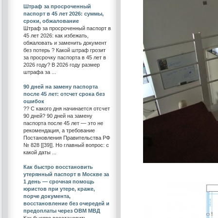
Штраф за просроченный
паспорт в 45 лет 2026: суммы,
сроки, обжалование
Штраф за просроченный паспорт в
45 лет 2026: как избежать,
обжаловать и заменить документ
без потерь ? Какой штраф грозит
за просрочку паспорта в 45 лет в
2026 году? В 2026 году размер
штрафа за ...
90 дней на замену паспорта
после 45 лет: отсчет срока без
ошибок
?? С какого дня начинается отсчет
90 дней? 90 дней на замену
паспорта после 45 лет — это не
рекомендация, а требование
Постановления Правительства РФ
№ 828 [[39]]. Но главный вопрос: с
какой даты ...
Как быстро восстановить
утерянный паспорт в Москве за
1 день — срочная помощь
юристов при утере, краже,
порче документа,
восстановление без очередей и
предоплаты через ОВМ МВД
Как быстро восстановить